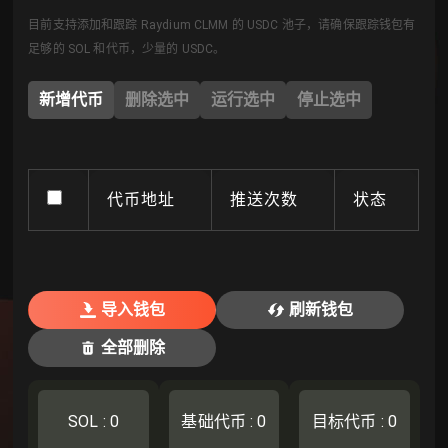
目前支持添加和跟踪 Raydium CLMM 的 USDC 池子，请确保跟踪钱包有
足够的 SOL 和代币，少量的 USDC。
新增代币
删除选中
运行选中
停止选中
代币地址
推送次数
状态
导入钱包
刷新钱包
全部删除
SOL
:
0
基础代币
:
0
目标代币
:
0