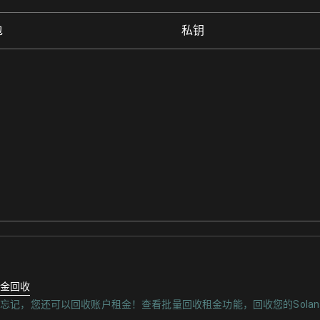
包
私钥
:
金回收
忘记，您还可以回收账户租金！查看批量回收租金功能，回收您的Solan