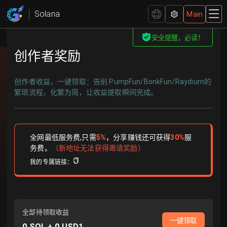
GTokenTool行业领先的Solana链发币平台
Solana
Main
安全提醒，必读！
创作者奖励
创作者收益，一键领取：告别 PumpFun/BonkFun/Raydium的
繁琐流程，化繁为简，让收益提取瞬间完成。
全网最低服务费,只需
5
%
，
分享赚钱还可获得
30
%
服
务费
。
（新地址无法获得邀请奖励）
我的专属链接
：
全部待领取收益
一键领取
0
SOL +
0
USD1